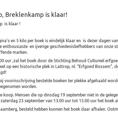
p, Breklenkamp is klaar!
 is klaar !
na’s en 5 kilo per boek is eindelijk klaar en is dezer dagen v
 enthousiaste en ijverige geschiedenisliefhebbers van onze st
effende marken.
 uur ,zal het boek door de Stichting Behoud Cultureel erfgo
wel op een historische plek in Lattrop, nl. “Erfgoed Bossem”, 
igd!
ij voorinschrijving bestelde boeken ter plekke afgehaald worde
 meegenomen worden.
te koop. Mensen die op dinsdag 19 september niet in de gelegen
 zaterdag 23 september van 13.00 uur tot 15.00 uur het boek 
 Haamberg, besteld hebben kunnen het boek daar afhalen. Ootm