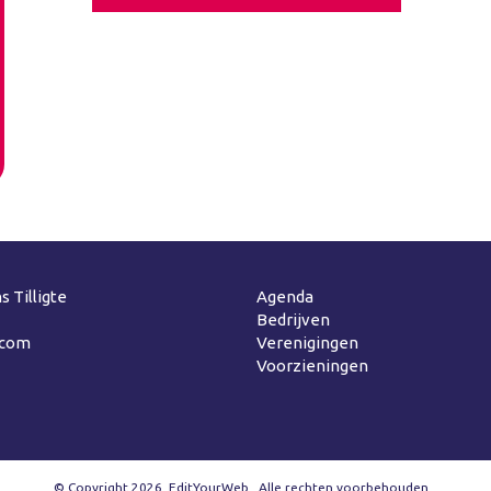
s Tilligte
Agenda
Bedrijven
.com
Verenigingen
Voorzieningen
© Copyright 2026
EditYourWeb
Alle rechten voorbehouden.