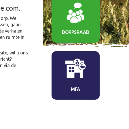
te.com.
dorp. We
ssen, gaan
de verhalen
DORPSRAAD
en ruimte in
ite, wil u ons
richt?
n via de
MFA