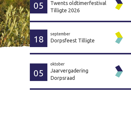
Twents oldtimerfestival
05
Tilligte 2026
september
18
Dorpsfeest Tilligte
oktober
Jaarvergadering
05
Dorpsraad